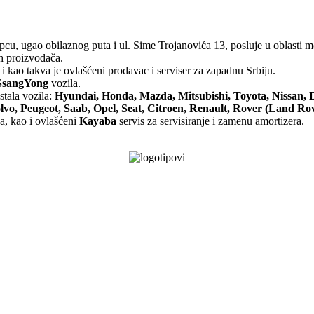
pcu, ugao obilaznog puta i ul. Sime Trojanovića 13, posluje u oblasti mo
ih proizvođača.
i kao takva je ovlašćeni prodavac i serviser za zapadnu Srbiju.
SsangYong
vozila.
stala vozila:
Hyundai, Honda, Mazda, Mitsubishi, Toyota, Nissan, 
vo, Peugeot, Saab, Opel, Seat, Citroen, Renault, Rover (Land Rov
a, kao i ovlašćeni
Kayaba
servis za servisiranje i zamenu amortizera.