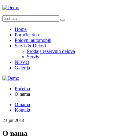
Home
Poručite deo
Polovni automobili
Servis & Delovi
Prodaja rezervnih delova
Servis
NOVO
Galerija
Početna
O nama
O nama
Kontakt
23 jun
2014
O nama