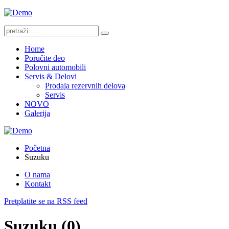
Home
Poručite deo
Polovni automobili
Servis & Delovi
Prodaja rezervnih delova
Servis
NOVO
Galerija
Početna
Suzuku
O nama
Kontakt
Pretplatite se na RSS feed
Suzuku (0)